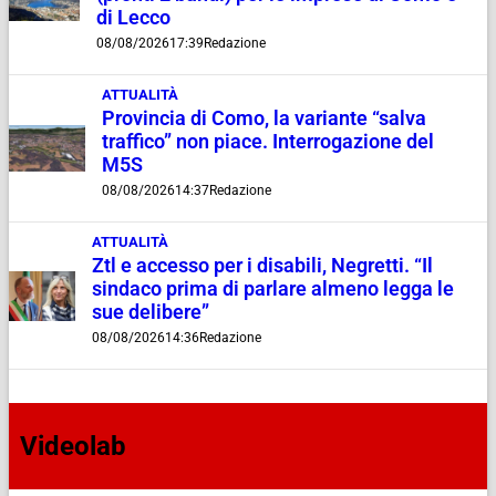
di Lecco
08/08/2026
17:39
Redazione
ATTUALITÀ
Provincia di Como, la variante “salva
traffico” non piace. Interrogazione del
M5S
08/08/2026
14:37
Redazione
ATTUALITÀ
Ztl e accesso per i disabili, Negretti. “Il
sindaco prima di parlare almeno legga le
sue delibere”
08/08/2026
14:36
Redazione
Videolab