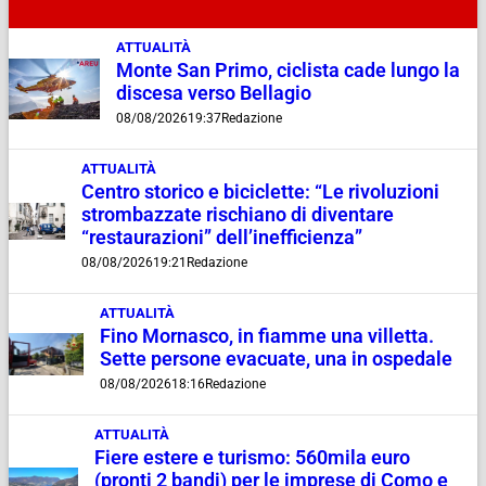
ATTUALITÀ
Monte San Primo, ciclista cade lungo la
discesa verso Bellagio
08/08/2026
19:37
Redazione
ATTUALITÀ
Centro storico e biciclette: “Le rivoluzioni
strombazzate rischiano di diventare
“restaurazioni” dell’inefficienza”
08/08/2026
19:21
Redazione
ATTUALITÀ
Fino Mornasco, in fiamme una villetta.
Sette persone evacuate, una in ospedale
08/08/2026
18:16
Redazione
ATTUALITÀ
Fiere estere e turismo: 560mila euro
(pronti 2 bandi) per le imprese di Como e