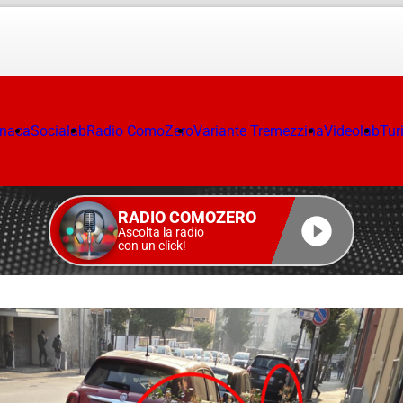
onaca
Socialab
Radio ComoZero
Variante Tremezzina
Videolab
Tur
RADIO COMOZERO
Ascolta la radio
con un click!