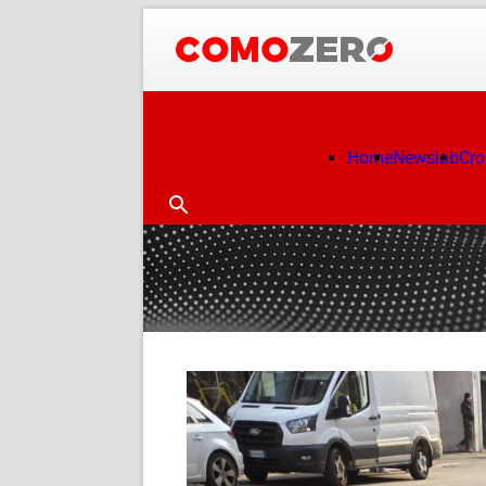
Home
Newslab
Cr