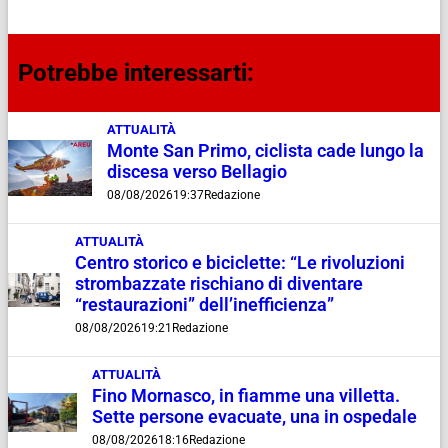
Potrebbe interessarti:
ATTUALITÀ
Monte San Primo, ciclista cade lungo la
discesa verso Bellagio
08/08/2026
19:37
Redazione
ATTUALITÀ
Centro storico e biciclette: “Le rivoluzioni
strombazzate rischiano di diventare
“restaurazioni” dell’inefficienza”
08/08/2026
19:21
Redazione
ATTUALITÀ
Fino Mornasco, in fiamme una villetta.
Sette persone evacuate, una in ospedale
08/08/2026
18:16
Redazione