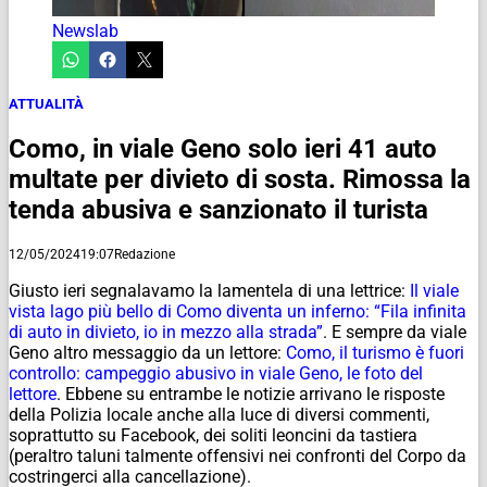
Newslab
ATTUALITÀ
Como, in viale Geno solo ieri 41 auto
multate per divieto di sosta. Rimossa la
tenda abusiva e sanzionato il turista
12/05/2024
19:07
Redazione
Giusto ieri segnalavamo la lamentela di una lettrice:
Il viale
vista lago più bello di Como diventa un inferno: “Fila infinita
di auto in divieto, io in mezzo alla strada”
. E sempre da viale
Geno altro messaggio da un lettore:
Como, il turismo è fuori
controllo: campeggio abusivo in viale Geno, le foto del
lettore
. Ebbene su entrambe le notizie arrivano le risposte
della Polizia locale anche alla luce di diversi commenti,
soprattutto su Facebook, dei soliti leoncini da tastiera
(peraltro taluni talmente offensivi nei confronti del Corpo da
costringerci alla cancellazione).