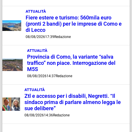
ATTUALITÀ
Fiere estere e turismo: 560mila euro
(pronti 2 bandi) per le imprese di Como e
di Lecco
08/08/2026
17:39
Redazione
ATTUALITÀ
Provincia di Como, la variante “salva
traffico” non piace. Interrogazione del
M5S
08/08/2026
14:37
Redazione
ATTUALITÀ
Ztl e accesso per i disabili, Negretti. “Il
sindaco prima di parlare almeno legga le
sue delibere”
08/08/2026
14:36
Redazione