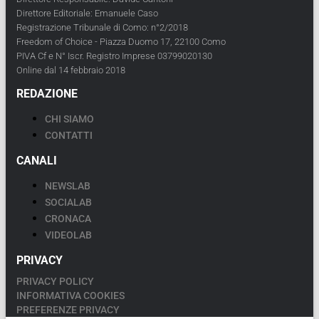
Direttore Editoriale: Emanuele Caso
Registrazione Tribunale di Como: n°2/2018
Freedom of Choice - Piazza Duomo 17, 22100 Como
PIVA Cf e N° Iscr. Registro Imprese 03799020130
Online dal 14 febbraio 2018
REDAZIONE
CHI SIAMO
CONTATTI
CANALI
NEWSLAB
SOCIALAB
CRONACA
VIDEOLAB
PRIVACY
PRIVACY POLICY
INFORMATIVA COOKIES
PREFERENZE PRIVACY