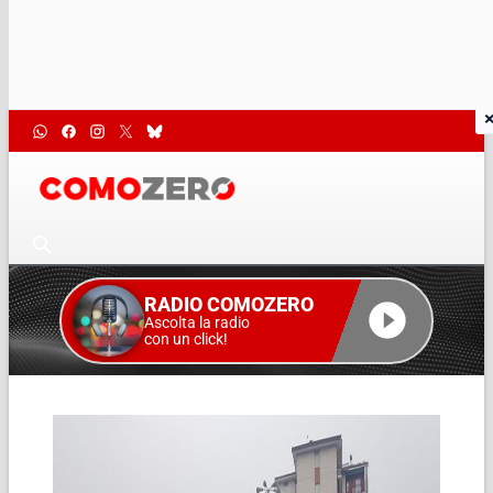
RADIO COMOZERO
Ascolta la radio
con un click!