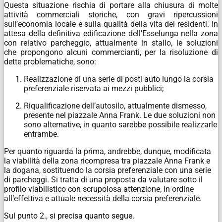
Questa situazione rischia di portare alla chiusura di molte
attività commerciali storiche, con gravi ripercussioni
sull’economia
locale e
sulla qualità della vita dei residenti.
In
attesa della definitiva edificazione dell’Esselunga nella zona
con relativo parcheggio, attualmente in stallo, le
soluzioni
che propongono alcuni commercianti, per la
risoluzione di
dette problematiche, sono:
Realizzazione
di
una
serie
di
posti
auto
lungo
la
corsia
preferenziale
riservata
ai
mezzi
pubblici;
Riqualificazione
dell’autosilo,
attualmente dismesso,
presente nel
piazzale
Anna
Frank. Le due soluzioni non
sono alternative, in quanto sarebbe possibile realizzarle
entrambe.
Per quanto riguarda la prima, andrebbe, dunque,
modificata
la viabilità della zona ricompresa
tra piazzale Anna Frank e
la
dogana, sostituendo la
corsia preferenziale
con una
serie
di parcheggi.
Si
tratta
di una
proposta da
valutare
sotto il
profilo viabilistico con
scrupolosa attenzione, in
ordine
all’effettiva e attuale necessità della corsia preferenziale.
Sul punto 2., si precisa quanto segue.