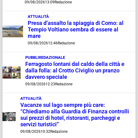
09/08/2026
13:09
Redazione
ATTUALITÀ
Presa d’assalto la spiaggia di Como: al
Tempio Voltiano sembra di essere al
mare
09/08/2026
12:46
Redazione
PUBBLIREDAZIONALE
Ferragosto lontani dal caldo della città e
dalla folla: al Crotto Civiglio un pranzo
davvero speciale
09/08/2026
12:23
Redazione
ATTUALITÀ
Vacanze sul lago sempre più care:
“Chiediamo alla Guardia di Finanza controlli
sui prezzi di hotel, ristoranti, parcheggi e
servizi turistici”
09/08/2026
10:32
Redazione