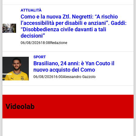
ATTUALITÀ
Como e la nuova Ztl. Negretti: “A rischio
l’accessibilità per disabili e anziani”. Gaddi:
“Disobbedienza civile davanti a tali
decisioni”
06/08/2026
18:08
Redazione
SPORT
Brasiliano, 24 anni: è Yan Couto il
nuovo acquisto del Como
06/08/2026
16:00
Alessandro Gazzolo
Videolab