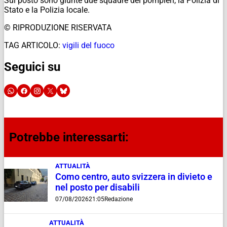
Sul posto sono giunte due squadre dei pompieri, la Polizia di
Stato e la Polizia locale.
© RIPRODUZIONE RISERVATA
TAG ARTICOLO:
vigili del fuoco
Seguici su
Potrebbe interessarti:
ATTUALITÀ
Como centro, auto svizzera in divieto e
nel posto per disabili
07/08/2026
21:05
Redazione
ATTUALITÀ