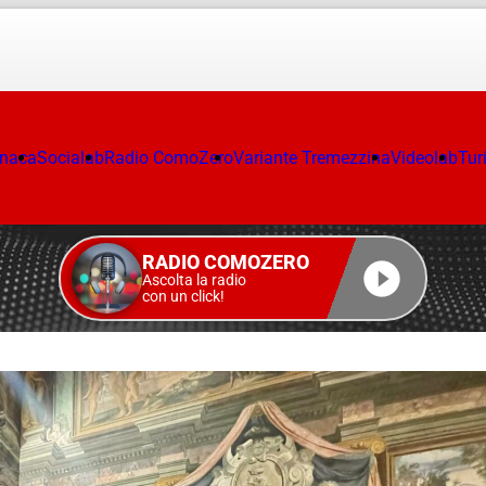
onaca
Socialab
Radio ComoZero
Variante Tremezzina
Videolab
Tur
RADIO COMOZERO
Ascolta la radio
con un click!