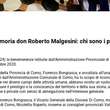
oria don Roberto Malgesini: chi sono i p
4) le benemerenze istituite dall’Amministrazione Provinciale d
mbre 2020.
e della Provincia di Como, Fiorenzo Bongiasca, e avvallata all’un
a e dall’Amministrazione Comunale di Como, ha lo scopo di rico
te nei diversi campi delle attività umane, abbiano svolto un ruol
e il prestigio e la conoscenza del territorio e della sua storia, a
che e private con senso di abnegazione nell’interesse generale.
iorenzo Bongiasca, il Vicario Generale della Diocesi Di Como, mo
i Como, Nicoletta Roperto, insieme ai consiglieri provinciali Va