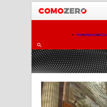
Home
Newslab
Cr