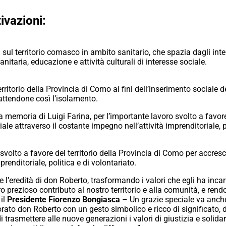
ivazioni:
ta sul territorio comasco in ambito sanitario, che spazia dagli in
nitaria, educazione e attività culturali di interesse sociale.
itorio della Provincia di Como ai fini dell’inserimento sociale de
attendone così l’isolamento.
emoria di Luigi Farina, per l’importante lavoro svolto a favore 
le attraverso il costante impegno nell’attività imprenditoriale, 
svolto a favore del territorio della Provincia di Como per accre
prenditoriale, politica e di volontariato.
 e l’eredità di don Roberto, trasformando i valori che egli ha inca
prezioso contributo al nostro territorio e alla comunità, e rendo
il
Presidente Fiorenzo Bongiasca
– Un grazie speciale va anche 
orato don Roberto con un gesto simbolico e ricco di significato, 
i trasmettere alle nuove generazioni i valori di giustizia e solid