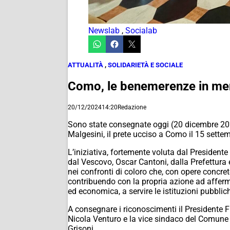
Newslab
,
Socialab
ATTUALITÀ
,
SOLIDARIETÀ E SOCIALE
Como, le benemerenze in mem
20/12/2024
14:20
Redazione
Sono state consegnate oggi (20 dicembre 202
Malgesini, il prete ucciso a Como il 15 sette
L’iniziativa, fortemente voluta dal President
dal Vescovo, Oscar Cantoni, dalla Prefettur
nei confronti di coloro che, con opere concre
contribuendo con la propria azione ad affermar
ed economica, a servire le istituzioni pubbli
A consegnare i riconoscimenti il Presidente F
Nicola Venturo e la vice sindaco del Comune d
Grisoni.