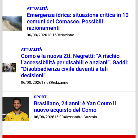
ATTUALITÀ
Emergenza idrica: situazione critica in 10
comuni del Comasco. Possibili
razionamenti
06/08/2026
18:15
Redazione
ATTUALITÀ
Como e la nuova Ztl. Negretti: “A rischio
l’accessibilità per disabili e anziani”. Gaddi:
“Disobbedienza civile davanti a tali
decisioni”
06/08/2026
18:08
Redazione
SPORT
Brasiliano, 24 anni: è Yan Couto il
nuovo acquisto del Como
06/08/2026
16:00
Alessandro Gazzolo