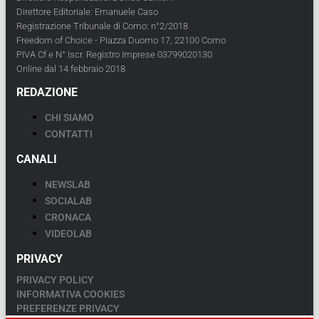
Direttore Editoriale: Emanuele Caso
Registrazione Tribunale di Como: n°2/2018
Freedom of Choice - Piazza Duomo 17, 22100 Como
PIVA Cf e N° Iscr. Registro Imprese 03799020130
Online dal 14 febbraio 2018
REDAZIONE
CHI SIAMO
CONTATTI
CANALI
NEWSLAB
SOCIALAB
CRONACA
VIDEOLAB
PRIVACY
PRIVACY POLICY
INFORMATIVA COOKIES
PREFERENZE PRIVACY