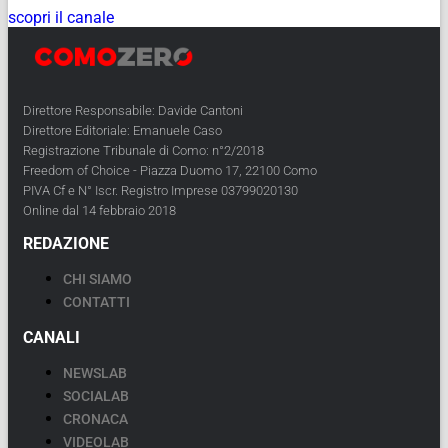
scopri il canale
Direttore Responsabile: Davide Cantoni
Direttore Editoriale: Emanuele Caso
Registrazione Tribunale di Como: n°2/2018
Freedom of Choice - Piazza Duomo 17, 22100 Como
PIVA Cf e N° Iscr. Registro Imprese 03799020130
Online dal 14 febbraio 2018
REDAZIONE
CHI SIAMO
CONTATTI
CANALI
NEWSLAB
SOCIALAB
CRONACA
VIDEOLAB