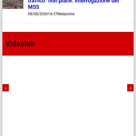
traffico” non piace. Interrogazione del
M5S
08/08/2026
14:37
Redazione
Videolab
‹
›