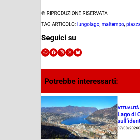
© RIPRODUZIONE RISERVATA
TAG ARTICOLO:
lungolago
,
maltempo
,
piazz
Seguici su
Potrebbe interessarti:
ATTUALITÀ
Lago di 
sull’ident
07/08/2026
0