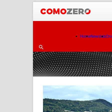
Home
Newslab
Cr