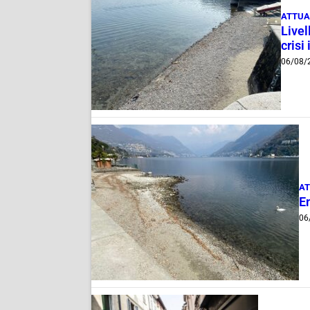
ATTUA
Livel
crisi 
06/08/
AT
E
06