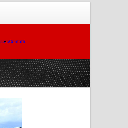
ismo
Contatti