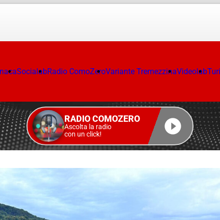
onaca
Socialab
Radio ComoZero
Variante Tremezzina
Videolab
Tur
RADIO COMOZERO
Ascolta la radio
con un click!