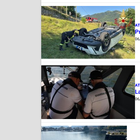
AT
Pr
06
AT
La
06