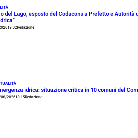
LITÀ
lo del Lago, esposto del Codacons a Prefetto e Autorità d
idrica”
2026
19:02
Redazione
TUALITÀ
mergenza idrica: situazione critica in 10 comuni del Co
/08/2026
18:15
Redazione