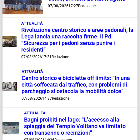
07/08/2026
17:27
Redazione
ATTUALITÀ
Rivoluzione centro storico e aree pedonali, la
Lega lancia una raccolta firme. Il Pd:
“Sicurezza per i pedoni senza punire i
residenti”
07/08/2026
17:21
Redazione
ATTUALITÀ
Centro storico e biciclette off limits: “In una
città soffocata dal traffico, con problemi di
parcheggio si ostacola la mobilità dolce”
07/08/2026
14:37
Redazione
ATTUALITÀ
Bagni proibiti nel lago: “L’accesso alla
spiaggia del Tempio Voltiano va limitato
con transenne o recinzioni”
07/08/2026
14:36
Redazione