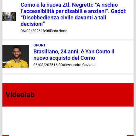
Como e la nuova Ztl. Negretti: “A rischio
l’accessibilità per disabili e anziani”. Gaddi:
“Disobbedienza civile davanti a tali
decisioni”
06/08/2026
18:08
Redazione
SPORT
Brasiliano, 24 anni: è Yan Couto il
nuovo acquisto del Como
06/08/2026
16:00
Alessandro Gazzolo
Videolab