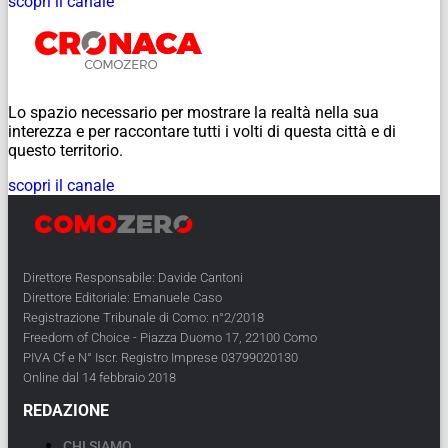
scopri il canale
Lo spazio necessario per mostrare la realtà nella sua
interezza e per raccontare tutti i volti di questa città e di
questo territorio.
scopri il canale
Direttore Responsabile: Davide Cantoni
Direttore Editoriale: Emanuele Caso
Registrazione Tribunale di Como: n°2/2018
Freedom of Choice - Piazza Duomo 17, 22100 Como
PIVA Cf e N° Iscr. Registro Imprese 03799020130
Online dal 14 febbraio 2018
REDAZIONE
CHI SIAMO