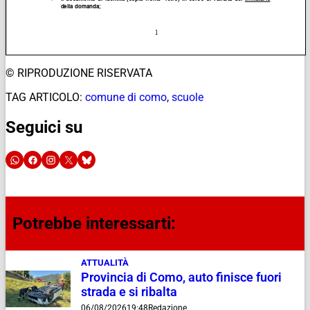
© RIPRODUZIONE RISERVATA
TAG ARTICOLO:
comune di como
,
scuole
Seguici su
Potrebbe interessarti:
ATTUALITÀ
Provincia di Como, auto finisce fuori
strada e si ribalta
06/08/2026
19:48
Redazione