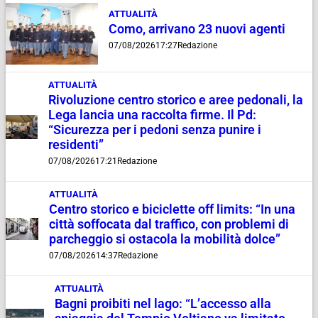
ATTUALITÀ
Como, arrivano 23 nuovi agenti
07/08/2026
17:27
Redazione
ATTUALITÀ
Rivoluzione centro storico e aree pedonali, la
Lega lancia una raccolta firme. Il Pd:
“Sicurezza per i pedoni senza punire i
residenti”
07/08/2026
17:21
Redazione
ATTUALITÀ
Centro storico e biciclette off limits: “In una
città soffocata dal traffico, con problemi di
parcheggio si ostacola la mobilità dolce”
07/08/2026
14:37
Redazione
ATTUALITÀ
Bagni proibiti nel lago: “L’accesso alla