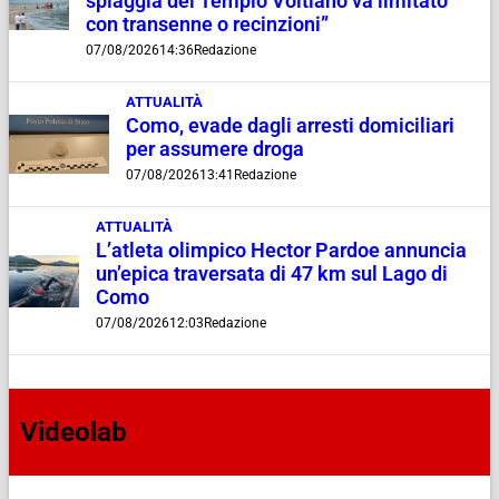
spiaggia del Tempio Voltiano va limitato
con transenne o recinzioni”
07/08/2026
14:36
Redazione
ATTUALITÀ
Como, evade dagli arresti domiciliari
per assumere droga
07/08/2026
13:41
Redazione
ATTUALITÀ
L’atleta olimpico Hector Pardoe annuncia
un’epica traversata di 47 km sul Lago di
Como
07/08/2026
12:03
Redazione
Videolab