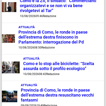
Como e la Ztl, il sindaco: “Commercianti
organizzatevi e se non vi va bene
rivolgetevi al Tar”
10/08/2026
09:46
Redazione
ATTUALITÀ
Provincia di Como, le ronde in paese
dell’estrema destra finiscono in
Parlamento: interrogazione del Pd
10/08/2026
08:50
Redazione
ATTUALITÀ
Como e lo stop alle biciclette: “Scelta
assurda sotto il profilo ecologico”
10/08/2026
08:42
Redazione
ATTUALITÀ
Provincia di Como, le ronde in paese
dell’estrema destra resuscitano vecchi
fantasmi
09/08/2026
19:49
Redazione