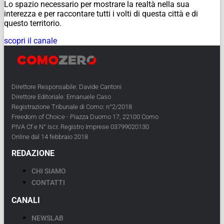
Lo spazio necessario per mostrare la realtà nella sua
interezza e per raccontare tutti i volti di questa città e di
questo territorio.
scopri il canale
Direttore Responsabile: Davide Cantoni
Direttore Editoriale: Emanuele Caso
Registrazione Tribunale di Como: n°2/2018
Freedom of Choice - Piazza Duomo 17, 22100 Como
PIVA Cf e N° Iscr. Registro Imprese 03799020130
Online dal 14 febbraio 2018
REDAZIONE
CHI SIAMO
CONTATTI
CANALI
NEWSLAB