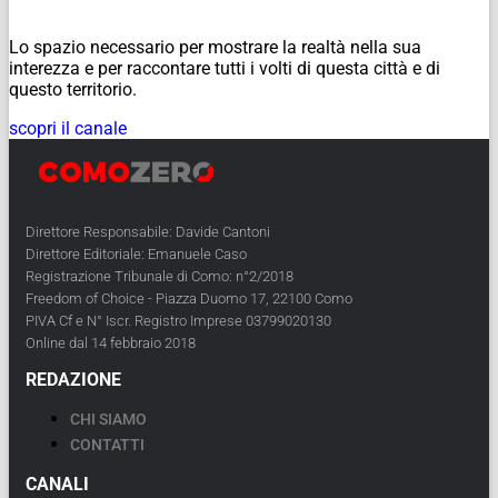
Lo spazio necessario per mostrare la realtà nella sua
interezza e per raccontare tutti i volti di questa città e di
questo territorio.
scopri il canale
Direttore Responsabile: Davide Cantoni
Direttore Editoriale: Emanuele Caso
Registrazione Tribunale di Como: n°2/2018
Freedom of Choice - Piazza Duomo 17, 22100 Como
PIVA Cf e N° Iscr. Registro Imprese 03799020130
Online dal 14 febbraio 2018
REDAZIONE
CHI SIAMO
CONTATTI
CANALI