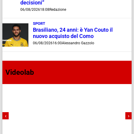
decisioni”
06/08/2026
18:08
Redazione
SPORT
Brasiliano, 24 anni: è Yan Couto il
nuovo acquisto del Como
06/08/2026
16:00
Alessandro Gazzolo
Videolab
‹
›