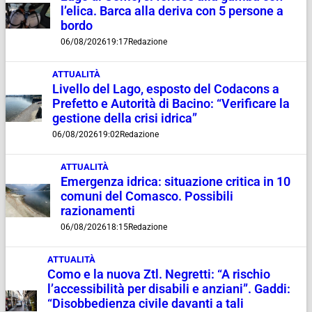
l’elica. Barca alla deriva con 5 persone a
bordo
06/08/2026
19:17
Redazione
ATTUALITÀ
Livello del Lago, esposto del Codacons a
Prefetto e Autorità di Bacino: “Verificare la
gestione della crisi idrica”
06/08/2026
19:02
Redazione
ATTUALITÀ
Emergenza idrica: situazione critica in 10
comuni del Comasco. Possibili
razionamenti
06/08/2026
18:15
Redazione
ATTUALITÀ
Como e la nuova Ztl. Negretti: “A rischio
l’accessibilità per disabili e anziani”. Gaddi:
“Disobbedienza civile davanti a tali