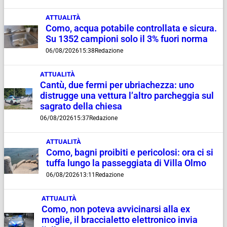
ATTUALITÀ
Como, acqua potabile controllata e sicura.
Su 1352 campioni solo il 3% fuori norma
06/08/2026
15:38
Redazione
ATTUALITÀ
Cantù, due fermi per ubriachezza: uno
distrugge una vettura l’altro parcheggia sul
sagrato della chiesa
06/08/2026
15:37
Redazione
ATTUALITÀ
Como, bagni proibiti e pericolosi: ora ci si
tuffa lungo la passeggiata di Villa Olmo
06/08/2026
13:11
Redazione
ATTUALITÀ
Como, non poteva avvicinarsi alla ex
moglie, il braccialetto elettronico invia