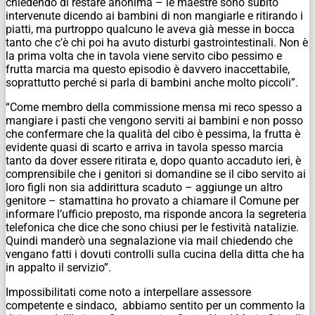
chiedendo di restare anonima – le maestre sono subito
intervenute dicendo ai bambini di non mangiarle e ritirando i
piatti, ma purtroppo qualcuno le aveva già messe in bocca
tanto che c’è chi poi ha avuto disturbi gastrointestinali. Non è
la prima volta che in tavola viene servito cibo pessimo e
frutta marcia ma questo episodio è davvero inaccettabile,
soprattutto perché si parla di bambini anche molto piccoli”.
“Come membro della commissione mensa mi reco spesso a
mangiare i pasti che vengono serviti ai bambini e non posso
che confermare che la qualità del cibo è pessima, la frutta è
evidente quasi di scarto e arriva in tavola spesso marcia
tanto da dover essere ritirata e, dopo quanto accaduto ieri, è
comprensibile che i genitori si domandine se il cibo servito ai
loro figli non sia addirittura scaduto – aggiunge un altro
genitore – stamattina ho provato a chiamare il Comune per
informare l’ufficio preposto, ma risponde ancora la segreteria
telefonica che dice che sono chiusi per le festività natalizie.
Quindi manderò una segnalazione via mail chiedendo che
vengano fatti i dovuti controlli sulla cucina della ditta che ha
in appalto il servizio”.
Impossibilitati come noto a interpellare assessore
competente e sindaco, abbiamo sentito per un commento la