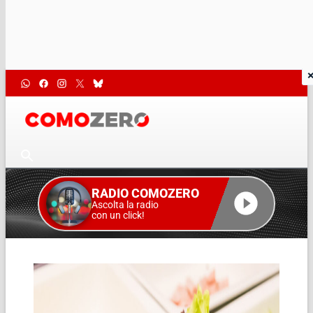
RADIO COMOZERO
Ascolta la radio
con un click!