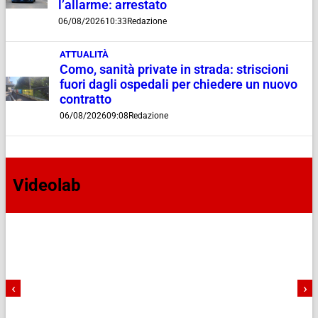
l’allarme: arrestato
06/08/2026
10:33
Redazione
ATTUALITÀ
Como, sanità private in strada: striscioni
fuori dagli ospedali per chiedere un nuovo
contratto
06/08/2026
09:08
Redazione
Videolab
‹
›