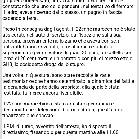
gruppetto interessato, rintracciandolo in via per Torno e
constatando che uno dei dipendenti, nel tentativo di fermare
il ladro, aveva ricevuto dallo stesso, un pugno in faccia
cadendo a terra.
Preso in consegna dagli agenti, il 22enne marocchino è stato
assicurato nell’auto di servizio, dall’ispezione sulla sua
persona, precisamente nello zaino che aveva con sé, i
poliziotti hanno rinvenuto, oltre alla merce rubata al
supermercato per un valore di quasi 30 euro, un coltello con
lama di 20 centimetri e un barattolo con più di mezzo etto di
GHB, la cosiddetta droga dello stupro.
Una volta in Questura, sono state raccolte le varie
testimonianze che hanno determinato la dinamica dei fatti e
la denuncia da parte della proprietà, alla quale è stata
restituita la merce ancora rivendibile.
Il 22enne marocchino è stato arrestato per rapina e
denunciato per detenzione di armi e droga, quest’ultima
finalizzata allo spaccio.
Il P.M. di turno, avvertito dell’arresto, ha disposto il
direttissimo, fissandolo per questa mattina alle 11.00.