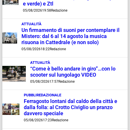
e verde) e Ztl
05/08/2026
19:58
Redazione
ATTUALITÀ
Un firmamento di suoni per contemplare il
Mistero: dal 6 al 14 agosto la musica
risuona in Cattedrale (e non solo)
05/08/2026
18:22
Redazione
ATTUALITÀ
“Come è bello andare in giro”…con lo
scooter sul lungolago VIDEO
05/08/2026
17:57
Redazione
PUBBLIREDAZIONALE
Ferragosto lontani dal caldo della città e
dalla folla: al Crotto Civiglio un pranzo
davvero speciale
05/08/2026
17:23
Redazione