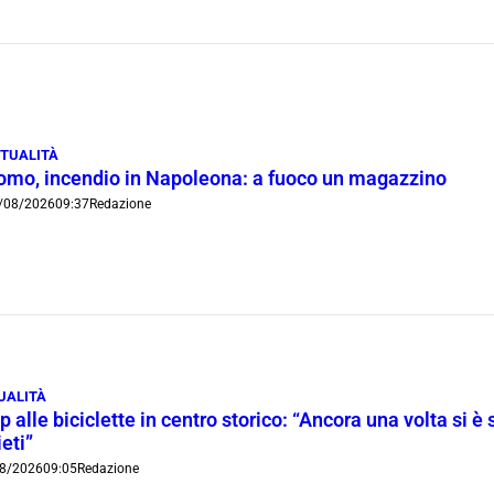
TUALITÀ
omo, incendio in Napoleona: a fuoco un magazzino
/08/2026
09:37
Redazione
UALITÀ
p alle biciclette in centro storico: “Ancora una volta si è 
ieti”
8/2026
09:05
Redazione