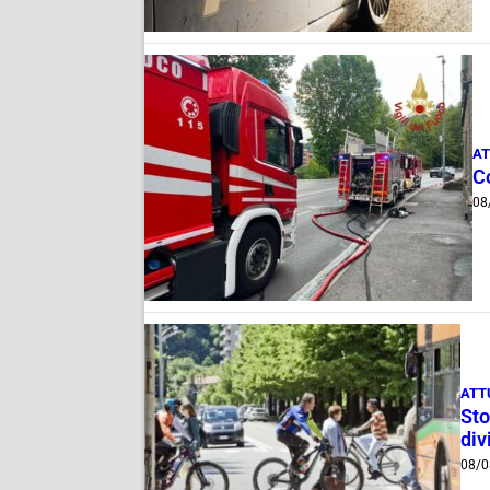
AT
C
08
ATT
Sto
div
08/0