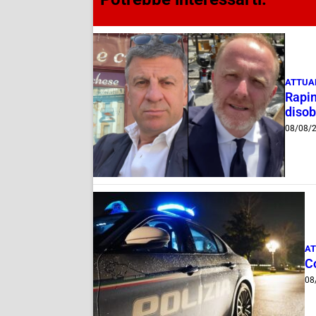
ATTUA
Rapin
disob
08/08/
AT
C
08