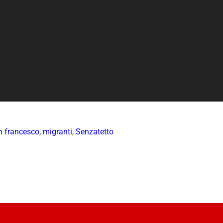
n francesco
,
migranti
,
Senzatetto