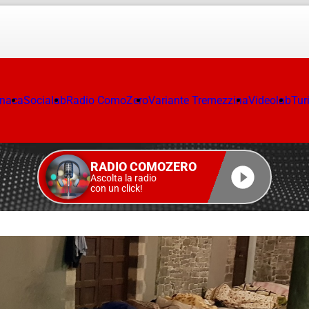
onaca
Socialab
Radio ComoZero
Variante Tremezzina
Videolab
Tur
RADIO COMOZERO
Ascolta la radio
con un click!