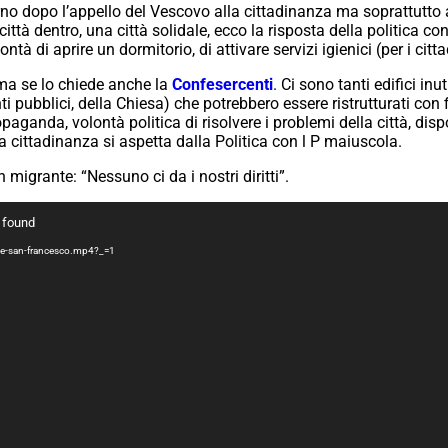
iorno dopo l’appello del Vescovo alla cittadinanza ma soprattutto 
città dentro, una città solidale, ecco la risposta della politica co
ntà di aprire un dormitorio, di attivare servizi igienici (per i citta
ma se lo chiede anche la
Confesercenti
. Ci sono tanti edifici in
ti pubblici, della Chiesa) che potrebbero essere ristrutturati con 
ganda, volontà politica di risolvere i problemi della città, dispon
a cittadinanza si aspetta dalla Politica con l P maiuscola.
migrante: “Nessuno ci da i nostri diritti”.
t found
ante-san-francesco.mp4?_=1