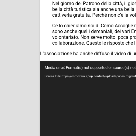
Nel giorno del Patrono della città, il g
bella città turistica sia anche una bella 
cattiveria gratuita. Perché non c’è la volo
Ce lo chiediamo noi di Como Accoglie 
sono anche quelli demaniali, dei vari En
volontariato. Non serve molto: poca propa
collaborazione. Queste le risposte che l
L’associazione ha anche diffuso il video di un 
Video
Media error: Format(s) not supported or source(s) no
Player
Scarica il file: https://comozero.it/wp-content/uploads/video-migr