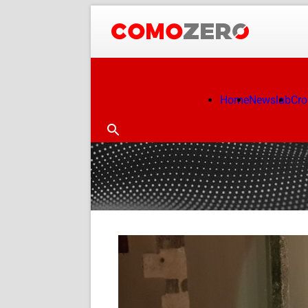
Home
Newslab
Cr