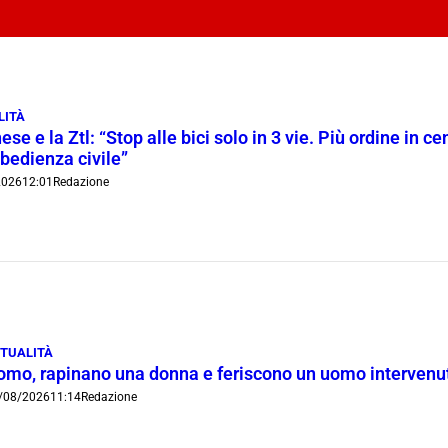
LITÀ
ese e la Ztl: “Stop alle bici solo in 3 vie. Più ordine in c
bedienza civile”
2026
12:01
Redazione
TUALITÀ
omo, rapinano una donna e feriscono un uomo intervenut
/08/2026
11:14
Redazione