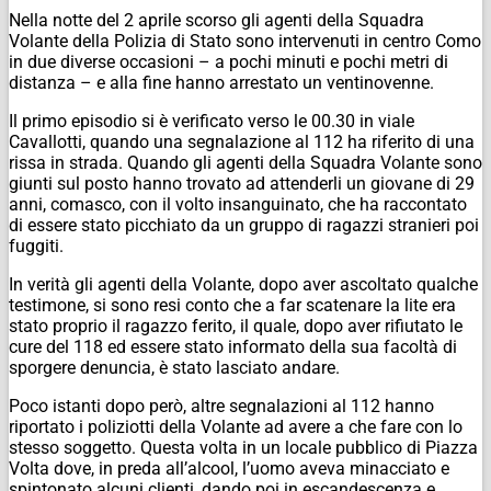
Nella notte del 2 aprile scorso gli agenti della Squadra
Volante della Polizia di Stato sono intervenuti in centro Como
in due diverse occasioni – a pochi minuti e pochi metri di
distanza – e alla fine hanno arrestato un ventinovenne.
Il primo episodio si è verificato verso le 00.30 in viale
Cavallotti, quando una segnalazione al 112 ha riferito di una
rissa in strada. Quando gli agenti della Squadra Volante sono
giunti sul posto hanno trovato ad attenderli un giovane di 29
anni, comasco, con il volto insanguinato, che ha raccontato
di essere stato picchiato da un gruppo di ragazzi stranieri poi
fuggiti.
In verità gli agenti della Volante, dopo aver ascoltato qualche
testimone, si sono resi conto che a far scatenare la lite era
stato proprio il ragazzo ferito, il quale, dopo aver rifiutato le
cure del 118 ed essere stato informato della sua facoltà di
sporgere denuncia, è stato lasciato andare.
Poco istanti dopo però, altre segnalazioni al 112 hanno
riportato i poliziotti della Volante ad avere a che fare con lo
stesso soggetto. Questa volta in un locale pubblico di Piazza
Volta dove, in preda all’alcool, l’uomo aveva minacciato e
spintonato alcuni clienti, dando poi in escandescenza e