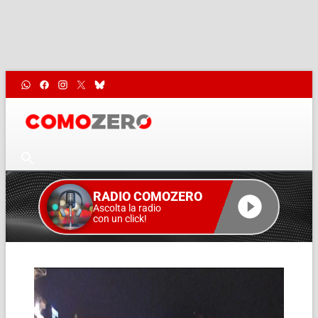
RADIO COMOZERO
Ascolta la radio
con un click!