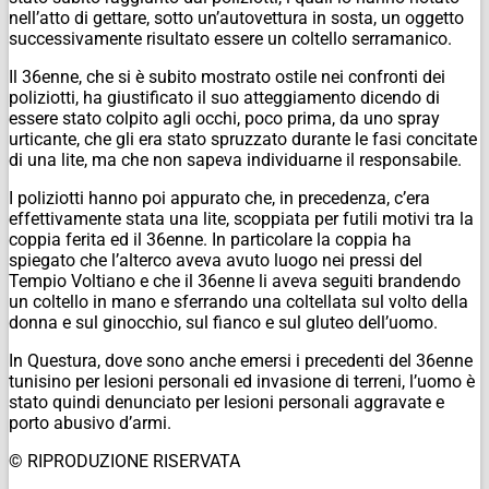
nell’atto di gettare, sotto un’autovettura in sosta, un oggetto
successivamente risultato essere un coltello serramanico.
Il 36enne, che si è subito mostrato ostile nei confronti dei
poliziotti, ha giustificato il suo atteggiamento dicendo di
essere stato colpito agli occhi, poco prima, da uno spray
urticante, che gli era stato spruzzato durante le fasi concitate
di una lite, ma che non sapeva individuarne il responsabile.
I poliziotti hanno poi appurato che, in precedenza, c’era
effettivamente stata una lite, scoppiata per futili motivi tra la
coppia ferita ed il 36enne. In particolare la coppia ha
spiegato che l’alterco aveva avuto luogo nei pressi del
Tempio Voltiano e che il 36enne li aveva seguiti brandendo
un coltello in mano e sferrando una coltellata sul volto della
donna e sul ginocchio, sul fianco e sul gluteo dell’uomo.
In Questura, dove sono anche emersi i precedenti del 36enne
tunisino per lesioni personali ed invasione di terreni, l’uomo è
stato quindi denunciato per lesioni personali aggravate e
porto abusivo d’armi.
© RIPRODUZIONE RISERVATA