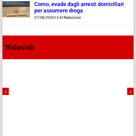
Como, evade dagli arresti domiciliari
per assumere droga
07/08/2026
13:41
Redazione
Videolab
‹
›