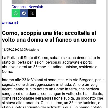
Cronaca
,
Newslab
ATTUALITÀ
Como, scoppia una lite: accoltella al
volto una donna e al fianco un uomo
11/05/2026
09:09
Redazione
La Polizia di Stato di Como, sabato sera, ha denunciato in
stato di libertà per lesioni personali aggravate e porto
abusivo d’armi un 36enne, cittadino tunisino, residente a
Como.
Intorno alle 23 le Volanti si sono recate in Via Brogeda, per la
segnalazione di un’aggressione in strada. Al loro arrivo gli
agenti hanno subito notato un uomo in terra, che perdeva
sangue, ed una donna, con sangue in volto, che ha indicato,
come responsabile dell’aggressione subita, un soggetto che
si stava allontanando. Quest’ultimo, un 36enne tunisino, è
stato subito raggiunto dai poliziotti, i quali lo hanno notato