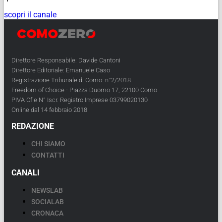
scopri il canale
Direttore Responsabile: Davide Cantoni
Direttore Editoriale: Emanuele Caso
Registrazione Tribunale di Como: n°2/2018
Freedom of Choice - Piazza Duomo 17, 22100 Como
PIVA Cf e N° Iscr. Registro Imprese 03799020130
Online dal 14 febbraio 2018
REDAZIONE
CHI SIAMO
CONTATTI
CANALI
NEWSLAB
SOCIALAB
CRONACA