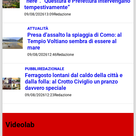
“nere”. “Questura e Prefettura intervengano
tempestivamente”
09/08/2026
13:09
Redazione
ATTUALITÀ
Presa d’assalto la spiaggia di Como: al
Tempio Voltiano sembra di essere al
mare
09/08/2026
12:46
Redazione
PUBBLIREDAZIONALE
Ferragosto lontani dal caldo della città e
dalla folla: al Crotto Civiglio un pranzo
davvero speciale
09/08/2026
12:23
Redazione
Videolab