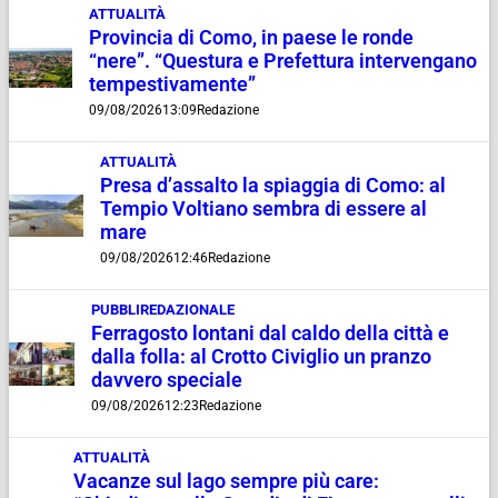
ATTUALITÀ
Provincia di Como, in paese le ronde
“nere”. “Questura e Prefettura intervengano
tempestivamente”
09/08/2026
13:09
Redazione
ATTUALITÀ
Presa d’assalto la spiaggia di Como: al
Tempio Voltiano sembra di essere al
mare
09/08/2026
12:46
Redazione
PUBBLIREDAZIONALE
Ferragosto lontani dal caldo della città e
dalla folla: al Crotto Civiglio un pranzo
davvero speciale
09/08/2026
12:23
Redazione
ATTUALITÀ
Vacanze sul lago sempre più care: