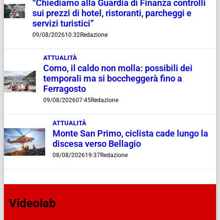
“Chiediamo alla Guardia di Finanza controlli
sui prezzi di hotel, ristoranti, parcheggi e
servizi turistici”
09/08/2026
10:32
Redazione
ATTUALITÀ
Como, il caldo non molla: possibili dei
temporali ma si boccheggerà fino a
Ferragosto
09/08/2026
07:45
Redazione
ATTUALITÀ
Monte San Primo, ciclista cade lungo la
discesa verso Bellagio
08/08/2026
19:37
Redazione
Videolab