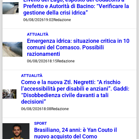
Prefetto e Autorità di Bacino: “Verificare la
gestione della crisi idrica”
06/08/2026
19:02
Redazione
ATTUALITÀ
Emergenza idrica: situazione critica in 10
comuni del Comasco. Possibili
razionamenti
06/08/2026
18:15
Redazione
ATTUALITÀ
Como e la nuova Ztl. Negretti: “A rischio
l’accessibilità per disabili e anziani”. Gaddi:
“Disobbedienza civile davanti a tali
decisioni”
06/08/2026
18:08
Redazione
SPORT
Brasiliano, 24 anni: è Yan Couto il
nuovo acquisto del Como