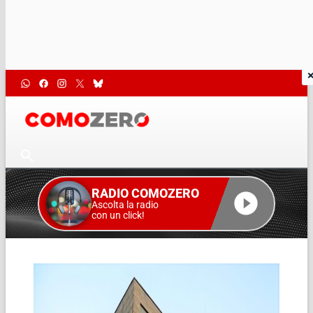
RADIO COMOZERO
Ascolta la radio
con un click!