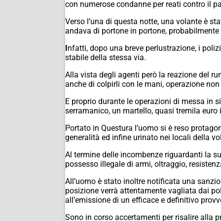
con numerose condanne per reati contro il p
Verso l’una di questa notte, una volante è st
andava di portone in portone, probabilmente p
I
nfatti, dopo una breve perlustrazione, i poli
stabile della stessa via.
Alla vista degli agenti però la reazione del r
anche di colpirli con le mani, operazione non 
E proprio durante le operazioni di messa in si
serramanico, un martello, quasi tremila euro 
Portato in Questura l’uomo si è reso protagonist
generalità ed infine urinato nei locali della vo
Al termine delle incombenze riguardanti la sua
possesso illegale di armi, oltraggio, resisten
All’uomo è stato inoltre notificata una sanz
posizione verrà attentamente vagliata dai poli
all’emissione di un efficace e definitivo pro
Sono in corso accertamenti per risalire alla