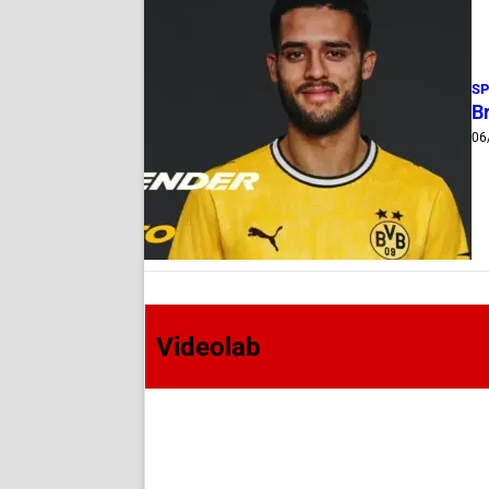
S
B
06
Videolab