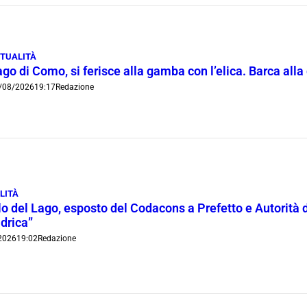
TUALITÀ
go di Como, si ferisce alla gamba con l’elica. Barca all
/08/2026
19:17
Redazione
LITÀ
lo del Lago, esposto del Codacons a Prefetto e Autorità d
idrica”
2026
19:02
Redazione