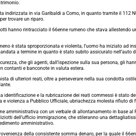
atrimonio.
ata indirizzata in via Garibaldi a Como, in quanto tramite il 112 
er trovare un riparo.
ziotti hanno rintracciato il 66enne rumeno che stava allestendo un
umeno è stata sproporzionata e violenta, l’uomo ha iniziato ad in
andata a termine in quanto è stato subito assicurato nell’auto di
curezza, che gli agenti, dall’ispezione sulla sua persona, gli ha
in contanti e banconote in valuta estera.
a di ulteriori reati, oltre a perseverare nella sua condotta ostile 
lante.
 identificazione e la rubricazione dei reati commessi è stato denu
za e violenza a Pubblico Ufficiale, ubriachezza molesta rifiuto di 
ione amministrativa con un verbale di allontanamento in base al
ziotti dell’ufficio immigrazione, che stileranno una dettagliatis
vvedimento amministrativo.
 provenienza della consistente somma denaro, per la quale il 6