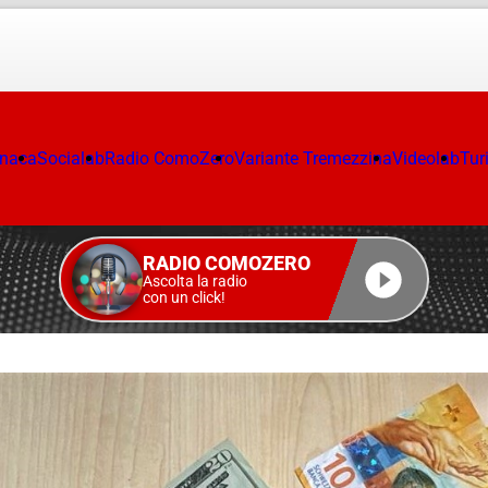
onaca
Socialab
Radio ComoZero
Variante Tremezzina
Videolab
Tur
RADIO COMOZERO
Ascolta la radio
con un click!