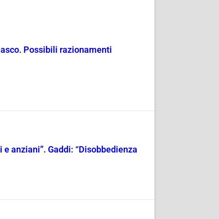
masco. Possibili razionamenti
ili e anziani”. Gaddi: “Disobbedienza