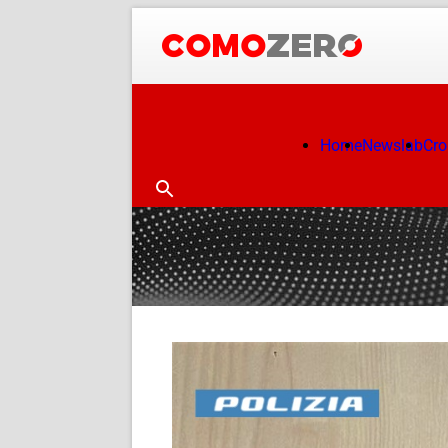
Home
Newslab
Cr