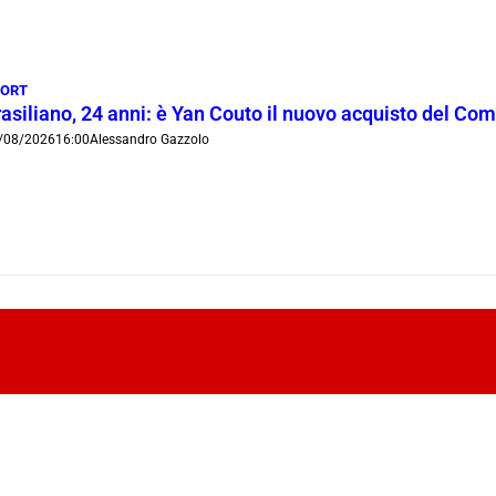
PORT
rasiliano, 24 anni: è Yan Couto il nuovo acquisto del Co
/08/2026
16:00
Alessandro Gazzolo