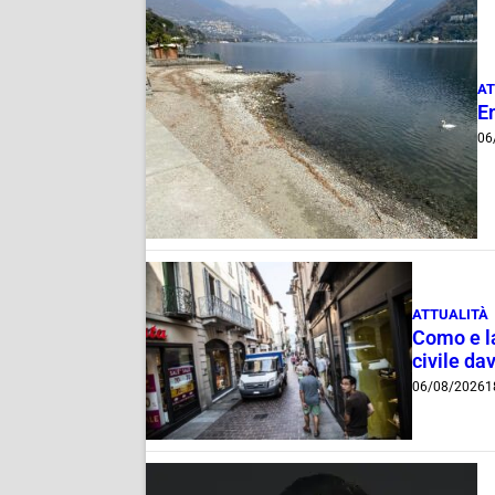
AT
E
06
ATTUALITÀ
Como e la
civile dav
06/08/2026
1