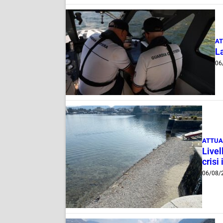
AT
La
06
ATTUA
Livel
crisi 
06/08/