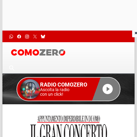
RADIO COMOZERO
Ascolta la radio
con un click!