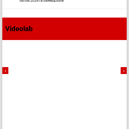
06/08/2026
18:08
Redazione
Videolab
‹
›