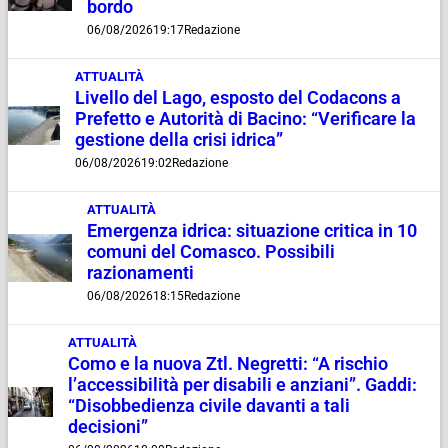
bordo
06/08/2026
19:17
Redazione
ATTUALITÀ
Livello del Lago, esposto del Codacons a
Prefetto e Autorità di Bacino: “Verificare la
gestione della crisi idrica”
06/08/2026
19:02
Redazione
ATTUALITÀ
Emergenza idrica: situazione critica in 10
comuni del Comasco. Possibili
razionamenti
06/08/2026
18:15
Redazione
ATTUALITÀ
Como e la nuova Ztl. Negretti: “A rischio
l’accessibilità per disabili e anziani”. Gaddi:
“Disobbedienza civile davanti a tali
decisioni”