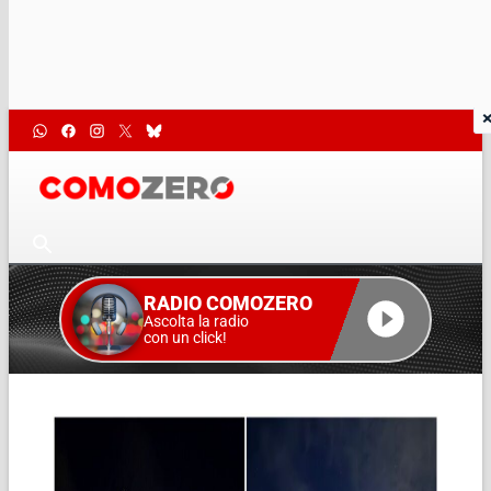
RADIO COMOZERO
Ascolta la radio
con un click!