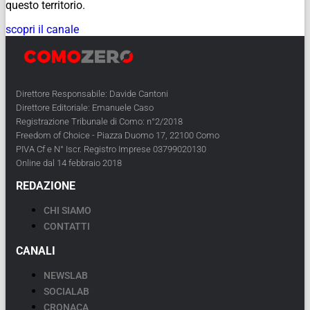
questo territorio.
scopri il canale
Direttore Responsabile: Davide Cantoni
Direttore Editoriale: Emanuele Caso
Registrazione Tribunale di Como: n°2/2018
Freedom of Choice - Piazza Duomo 17, 22100 Como
PIVA Cf e N° Iscr. Registro Imprese 03799020130
Online dal 14 febbraio 2018
REDAZIONE
CHI SIAMO
CONTATTI
CANALI
NEWSLAB
SOCIALAB
CRONACA