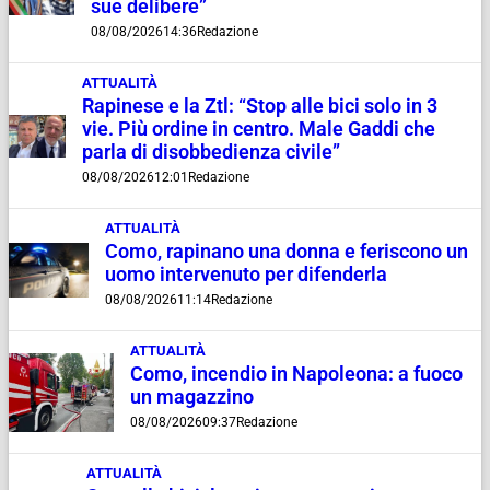
sue delibere”
08/08/2026
14:36
Redazione
ATTUALITÀ
Rapinese e la Ztl: “Stop alle bici solo in 3
vie. Più ordine in centro. Male Gaddi che
parla di disobbedienza civile”
08/08/2026
12:01
Redazione
ATTUALITÀ
Como, rapinano una donna e feriscono un
uomo intervenuto per difenderla
08/08/2026
11:14
Redazione
ATTUALITÀ
Como, incendio in Napoleona: a fuoco
un magazzino
08/08/2026
09:37
Redazione
ATTUALITÀ