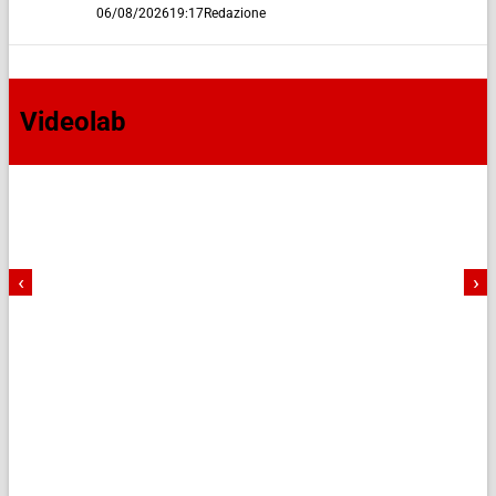
06/08/2026
19:17
Redazione
Videolab
‹
›