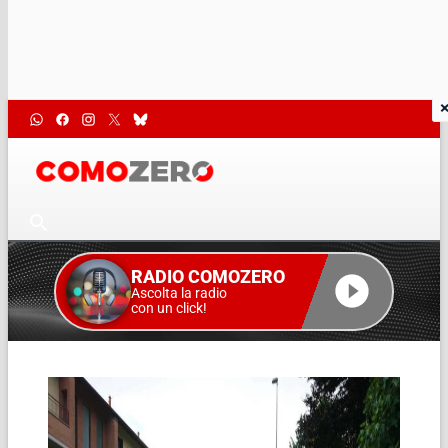
RADIO COMOZERO
Ascolta la radio
con un click!