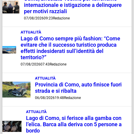
internazionale e istigazione a delinquere
per motivi razziali
07/08/2026
09:23
Redazione
ATTUALITÀ
Lago di Como sempre più fashion: “Come
evitare che il successo turistico produca
effetti indesiderati sull’identità del
territorio?”
07/08/2026
07:43
Redazione
ATTUALITÀ
Provincia di Como, auto finisce fuori
strada e si ribalta
06/08/2026
19:48
Redazione
ATTUALITÀ
Lago di Como, si ferisce alla gamba con
l’elica. Barca alla deriva con 5 persone a
bordo