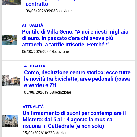
contratto
06/08/2026
09:08
Redazione
ATTUALITÀ
Pontile di Villa Geno: “A noi chiesti migliaia
di euro. In passato c’era chi aveva più
attracchi a tariffe irrisorie. Perché?”
06/08/2026
09:06
Redazione
ATTUALITÀ
Como, rivoluzione centro storico: ecco tutte
le novità tra biciclette, aree pedonali (rossa
e verde) e Ztl
05/08/2026
19:58
Redazione
ATTUALITÀ
Un firmamento di suoni per contemplare il
Mistero: dal 6 al 14 agosto la musica
risuona in Cattedrale (e non solo)
05/08/2026
18:22
Redazione