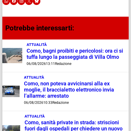
Potrebbe interessarti:
ATTUALITÀ
Como, bagni proibiti e pericolosi: ora ci si
tuffa lungo la passeggiata di Villa Olmo
06/08/2026
13:11
Redazione
ATTUALITÀ
Como, non poteva avvicinarsi alla ex
moglie, il braccialetto elettronico invia
l’allarme: arrestato
06/08/2026
10:33
Redazione
ATTUALITÀ
Como, sanità private in strada: striscioni
fuori dagli ospedali per chiedere un nuovo