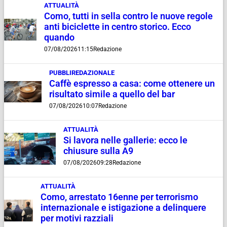
ATTUALITÀ
Como, tutti in sella contro le nuove regole
anti biciclette in centro storico. Ecco
quando
07/08/2026
11:15
Redazione
PUBBLIREDAZIONALE
Caffè espresso a casa: come ottenere un
risultato simile a quello del bar
07/08/2026
10:07
Redazione
ATTUALITÀ
Si lavora nelle gallerie: ecco le
chiusure sulla A9
07/08/2026
09:28
Redazione
ATTUALITÀ
Como, arrestato 16enne per terrorismo
internazionale e istigazione a delinquere
per motivi razziali