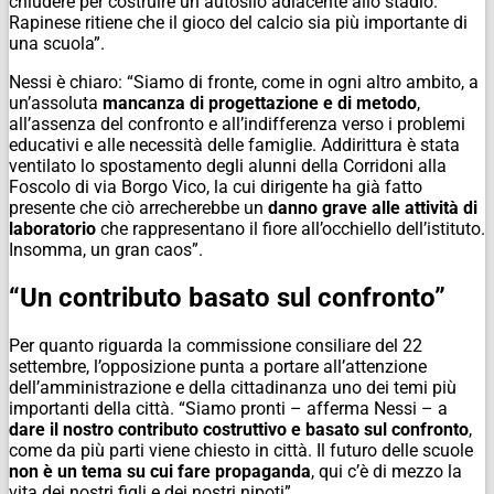
chiudere per costruire un autosilo adiacente allo stadio.
Rapinese ritiene che il gioco del calcio sia più importante di
una scuola”.
Nessi è chiaro: “Siamo di fronte, come in ogni altro ambito, a
un’assoluta
mancanza di progettazione e di metodo
,
all’assenza del confronto e all’indifferenza verso i problemi
educativi e alle necessità delle famiglie. Addirittura è stata
ventilato lo spostamento degli alunni della Corridoni alla
Foscolo di via Borgo Vico, la cui dirigente ha già fatto
presente che ciò arrecherebbe un
danno grave alle attività di
laboratorio
che rappresentano il fiore all’occhiello dell’istituto.
Insomma, un gran caos”.
“Un contributo basato sul confronto”
Per quanto riguarda la commissione consiliare del 22
settembre, l’opposizione punta a portare all’attenzione
dell’amministrazione e della cittadinanza uno dei temi più
importanti della città. “Siamo pronti – afferma Nessi – a
dare il nostro contributo costruttivo e basato sul confronto
,
come da più parti viene chiesto in città. Il futuro delle scuole
non è un tema su cui fare propaganda
, qui c’è di mezzo la
vita dei nostri figli e dei nostri nipoti”.