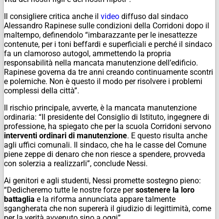
Il consigliere critica anche il
video
diffuso dal sindaco
Alessandro Rapinese sulle condizioni della Corridoni dopo il
maltempo, definendolo “imbarazzante per le inesattezze
contenute, per i toni beffardi e superficiali e perché il sindaco
fa un clamoroso autogol, ammettendo la propria
responsabilità nella mancata manutenzione dell’edificio.
Rapinese governa da tre anni creando continuamente scontri
e polemiche. Non è questo il modo per risolvere i problemi
complessi della città”.
Il rischio principale, avverte, è la mancata manutenzione
ordinaria: “Il presidente del Consiglio di Istituto, ingegnere di
professione, ha spiegato che per la scuola Corridoni servono
interventi ordinari di manutenzione
. E questo risulta anche
agli uffici comunali. Il sindaco, che ha le casse del Comune
piene zeppe di denaro che non riesce a spendere, provveda
con solerzia a realizzarli”, conclude Nessi.
Ai genitori e agli studenti, Nessi promette sostegno pieno:
“Dedicheremo tutte le nostre forze per
sostenere la loro
battaglia
e la riforma annunciata appare talmente
sgangherata che non supererà il giudizio di legittimità, come
per la verità avvenuto sino a oggi”.