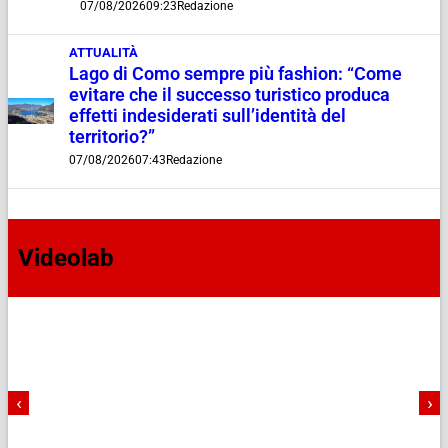
07/08/2026
09:23
Redazione
ATTUALITÀ
Lago di Como sempre più fashion: “Come
evitare che il successo turistico produca
effetti indesiderati sull’identità del
territorio?”
07/08/2026
07:43
Redazione
Videolab
‹
›