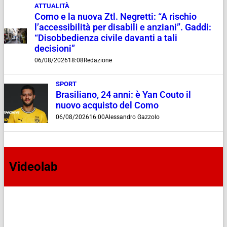
ATTUALITÀ
Como e la nuova Ztl. Negretti: “A rischio
l’accessibilità per disabili e anziani”. Gaddi:
“Disobbedienza civile davanti a tali
decisioni”
06/08/2026
18:08
Redazione
SPORT
Brasiliano, 24 anni: è Yan Couto il
nuovo acquisto del Como
06/08/2026
16:00
Alessandro Gazzolo
Videolab