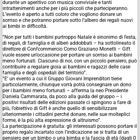
durante un aperitivo con musica conviviale e tanti
intrattenimenti anche per i più piccoli che parteciperanno.
L’evento è aperto a tutti coloro che vogliono donare un
sorriso e che potranno portare sotto l’albero dei regali nuovi
ai bimbi in difficoltà.
“Non per tutti i bambini purtroppo Natale è sinonimo di festa,
di regali, di famiglia e di alberi addobbati – ha sottolineato il
direttore di Confcommercio Como Graziano Monetti – Gift
vuole essere un’occasione per portare un sorriso ai bambini
meno fortunati. Ciascuno di noi, con un piccolo pensiero, può
contribuire a regalare gioia ai bambini e ragazzi delle case
famiglia e degli ospedali del territorio”.
“E’ un evento a cui il Gruppo Giovani Imprenditori tiene
particolarmente, chiunque vorrà potrà consegnare un dono
per i bambini meno fortunati – afferma la neo Presidente
Daniela Cammarata, da poco alla guida del gruppo – i
positivi risultati delle edizioni passate ci spingono a fare di
più, l’obiettivo di Gift è anche quello di sensibilizzare
ulteriormente i cittadini perché donare, nelle sue molteplici
forme, è la più alta espressione di altruismo”.
La partecipazione è gratuita: gli interessati possono portare il
proprio regalo incartato con l’indicazione se si tratta di un
pensiero per un bimbo o una bimba e la fascia di età (dagli 0