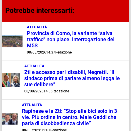
Potrebbe interessarti:
ATTUALITÀ
Provincia di Como, la variante “salva
traffico” non piace. Interrogazione del
M5S
08/08/2026
14:37
Redazione
ATTUALITÀ
Ztl e accesso per i disabili, Negretti. “Il
sindaco prima di parlare almeno legga le
sue delibere”
08/08/2026
14:36
Redazione
ATTUALITÀ
Rapinese e la Ztl: “Stop alle bici solo in 3
vie. Più ordine in centro. Male Gaddi che
parla di disobbedienza civile”
08/08/2026
12:01
Redazione