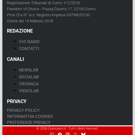
Registrazione Tribunale di Como: n°2/2018
Freedom of Choice - Piazza Duomo 17, 22100 Como
PIVA Cf e N° Iscr. Registro Imprese 03799020130
Online dal 14 febbraio 2018
REDAZIONE
CHI SIAMO
CONTATTI
CANALI
NEWSLAB
SOCIALAB
CRONACA
VIDEOLAB
PRIVACY
PRIVACY POLICY
INFORMATIVA COOKIES
PREFERENZE PRIVACY
© 2026 Comozero.it - Tutti i diritti riservati.