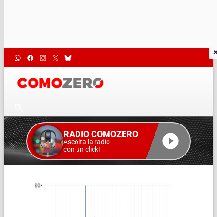
RADIO COMOZERO
Ascolta la radio
con un click!