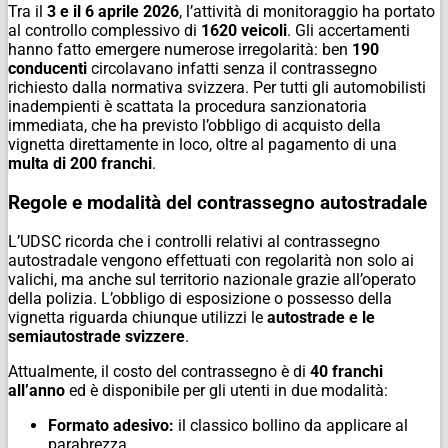
Tra il
3 e il 6 aprile 2026
, l’attività di monitoraggio ha portato
al controllo complessivo di
1620 veicoli
. Gli accertamenti
hanno fatto emergere numerose irregolarità: ben
190
conducenti
circolavano infatti senza il contrassegno
richiesto dalla normativa svizzera. Per tutti gli automobilisti
inadempienti è scattata la procedura sanzionatoria
immediata, che ha previsto l’obbligo di acquisto della
vignetta direttamente in loco, oltre al pagamento di una
multa di 200 franchi
.
Regole e modalità del contrassegno autostradale
L’UDSC ricorda che i controlli relativi al contrassegno
autostradale vengono effettuati con regolarità non solo ai
valichi, ma anche sul territorio nazionale grazie all’operato
della polizia. L’obbligo di esposizione o possesso della
vignetta riguarda chiunque utilizzi le
autostrade e le
semiautostrade svizzere
.
Attualmente, il costo del contrassegno è di
40 franchi
all’anno
ed è disponibile per gli utenti in due modalità:
Formato adesivo:
il classico bollino da applicare al
parabrezza.