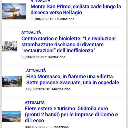
ATTUALITÀ
Monte San Primo, ciclista cade lungo la
discesa verso Bellagio
08/08/2026
19:37
Redazione
ATTUALITÀ
Centro storico e biciclette: “Le rivoluzioni
strombazzate rischiano di diventare
“restaurazioni” dell’inefficienza”
08/08/2026
19:21
Redazione
ATTUALITÀ
Fino Mornasco, in fiamme una villetta.
Sette persone evacuate, una in ospedale
08/08/2026
18:16
Redazione
ATTUALITÀ
Fiere estere e turismo: 560mila euro
(pronti 2 bandi) per le imprese di Como e
di Lecco
08/08/2026
17:39
Redazione