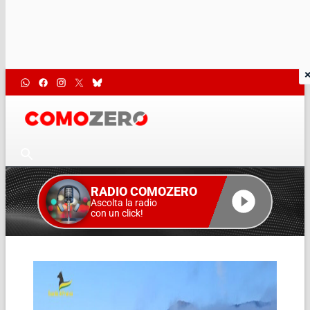
RADIO COMOZERO
Ascolta la radio
con un click!