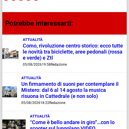
Potrebbe interessarti:
ATTUALITÀ
Como, rivoluzione centro storico: ecco tutte
le novità tra biciclette, aree pedonali (rossa
e verde) e Ztl
05/08/2026
19:58
Redazione
ATTUALITÀ
Un firmamento di suoni per contemplare il
Mistero: dal 6 al 14 agosto la musica
risuona in Cattedrale (e non solo)
05/08/2026
18:22
Redazione
ATTUALITÀ
“Come è bello andare in giro”…con lo
scooter sul lungolago VIDEO