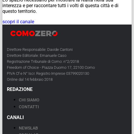
interezza e per raccontare tutti i volti di questa città e di
questo territorio.
scopri il canale
Direttore Responsabile: Davide Cantoni
Direttore Editoriale: Emanuele Caso
Registrazione Tribunale di Como: n°2/2018
Freedom of Choice - Piazza Duomo 17, 22100 Como
PIVA Cf e N° Iscr. Registro Imprese 03799020130
Online dal 14 febbraio 2018
REDAZIONE
CHI SIAMO
CONTATTI
CANALI
NEWSLAB