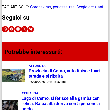
TAG ARTICOLO:
Coronavirus
,
porlezza
,
rsa
,
Sergio erculiani
Seguici su
Potrebbe interessarti:
ATTUALITÀ
Provincia di Como, auto finisce fuori
strada e si ribalta
06/08/2026
19:48
Redazione
ATTUALITÀ
Lago di Como, si ferisce alla gamba con
l’elica. Barca alla deriva con 5 persone a
bordo