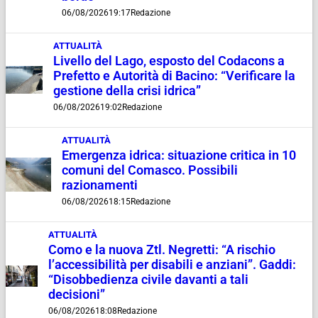
06/08/2026
19:17
Redazione
ATTUALITÀ
Livello del Lago, esposto del Codacons a
Prefetto e Autorità di Bacino: “Verificare la
gestione della crisi idrica”
06/08/2026
19:02
Redazione
ATTUALITÀ
Emergenza idrica: situazione critica in 10
comuni del Comasco. Possibili
razionamenti
06/08/2026
18:15
Redazione
ATTUALITÀ
Como e la nuova Ztl. Negretti: “A rischio
l’accessibilità per disabili e anziani”. Gaddi:
“Disobbedienza civile davanti a tali
decisioni”
06/08/2026
18:08
Redazione