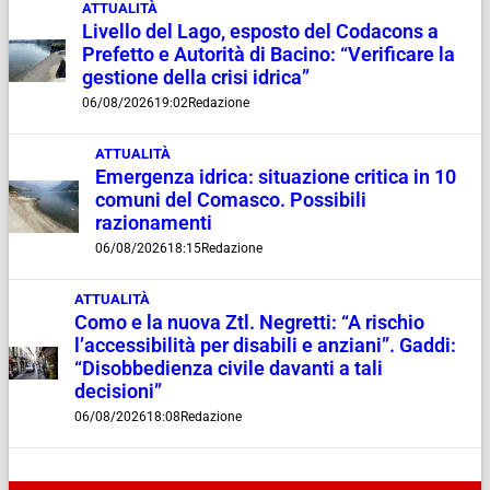
ATTUALITÀ
Livello del Lago, esposto del Codacons a
Prefetto e Autorità di Bacino: “Verificare la
gestione della crisi idrica”
06/08/2026
19:02
Redazione
ATTUALITÀ
Emergenza idrica: situazione critica in 10
comuni del Comasco. Possibili
razionamenti
06/08/2026
18:15
Redazione
ATTUALITÀ
Como e la nuova Ztl. Negretti: “A rischio
l’accessibilità per disabili e anziani”. Gaddi:
“Disobbedienza civile davanti a tali
decisioni”
06/08/2026
18:08
Redazione