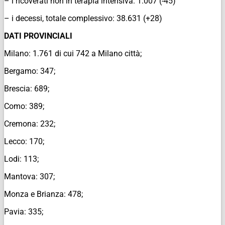
– i ricoverati non in terapia intensiva: 1.007 (-45)
– i decessi, totale complessivo: 38.631 (+28)
DATI PROVINCIALI
Milano: 1.761 di cui 742 a Milano città;
Bergamo: 347;
Brescia: 689;
Como: 389;
Cremona: 232;
Lecco: 170;
Lodi: 113;
Mantova: 307;
Monza e Brianza: 478;
Pavia: 335;