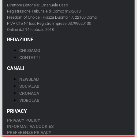
Direttore Editoriale: Emanuele Caso
Registrazione Tribunale di Como: n°2/2018
Freedom of Choice - Piazza Duomo 17, 22100 Como
PIVA Cf e N° Iscr. Registro Imprese 03799020130
Online dal 14 febbraio 2018
REDAZIONE
CHI SIAMO
CONTATTI
CANALI
NEWSLAB
SOCIALAB
CRONACA
VIDEOLAB
PRIVACY
PRIVACY POLICY
INFORMATIVA COOKIES
PREFERENZE PRIVACY