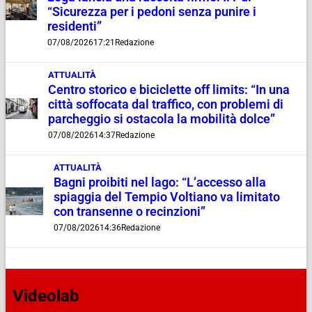
“Sicurezza per i pedoni senza punire i
residenti”
07/08/2026
17:21
Redazione
ATTUALITÀ
Centro storico e biciclette off limits: “In una
città soffocata dal traffico, con problemi di
parcheggio si ostacola la mobilità dolce”
07/08/2026
14:37
Redazione
ATTUALITÀ
Bagni proibiti nel lago: “L’accesso alla
spiaggia del Tempio Voltiano va limitato
con transenne o recinzioni”
07/08/2026
14:36
Redazione
Videolab