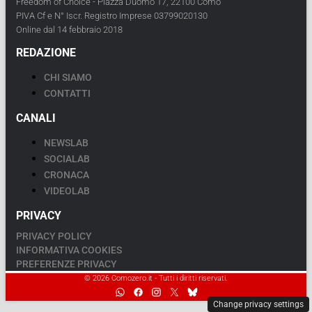
Freedom of Choice - Piazza Duomo 17, 22100 Como
PIVA Cf e N° Iscr. Registro Imprese 03799020130
Online dal 14 febbraio 2018
REDAZIONE
CHI SIAMO
CONTATTI
CANALI
NEWSLAB
SOCIALAB
CRONACA
VIDEOLAB
PRIVACY
PRIVACY POLICY
INFORMATIVA COOKIES
PREFERENZE PRIVACY
© 2026 Comozero.it - Tutti i diritti riservati.
Change privacy settings