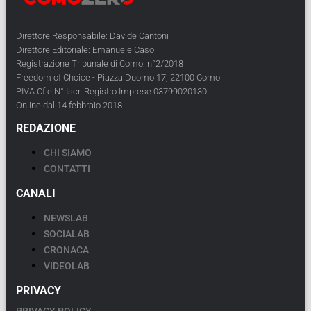
Direttore Responsabile: Davide Cantoni
Direttore Editoriale: Emanuele Caso
Registrazione Tribunale di Como: n°2/2018
Freedom of Choice - Piazza Duomo 17, 22100 Como
PIVA Cf e N° Iscr. Registro Imprese 03799020130
Online dal 14 febbraio 2018
REDAZIONE
CHI SIAMO
CONTATTI
CANALI
NEWSLAB
SOCIALAB
CRONACA
VIDEOLAB
PRIVACY
PRIVACY POLICY