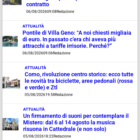
contratto
06/08/2026
09:08
Redazione
ATTUALITÀ
Pontile di Villa Geno: “A noi chiesti migliaia
di euro. In passato c’era chi aveva più
attracchi a tariffe irrisorie. Perché?”
06/08/2026
09:06
Redazione
ATTUALITÀ
Como, rivoluzione centro storico: ecco tutte
le novità tra biciclette, aree pedonali (rossa
e verde) e Ztl
05/08/2026
19:58
Redazione
ATTUALITÀ
Un firmamento di suoni per contemplare il
Mistero: dal 6 al 14 agosto la musica
risuona in Cattedrale (e non solo)
05/08/2026
18:22
Redazione