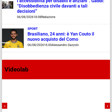
l’accessibilità per disabili e anziani”. Gaddi:
“Disobbedienza civile davanti a tali
decisioni”
06/08/2026
18:08
Redazione
SPORT
Brasiliano, 24 anni: è Yan Couto il
nuovo acquisto del Como
06/08/2026
16:00
Alessandro Gazzolo
Videolab
‹
›