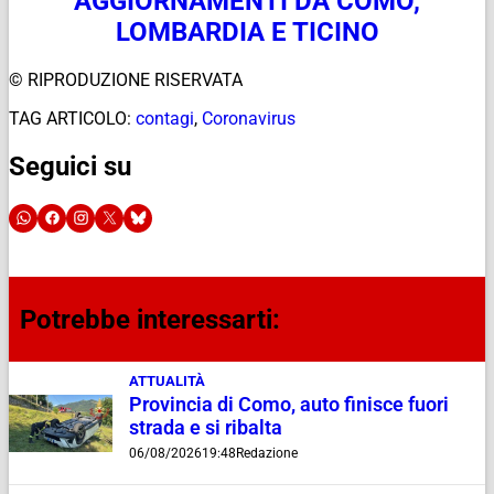
AGGIORNAMENTI DA COMO,
LOMBARDIA E TICINO
© RIPRODUZIONE RISERVATA
TAG ARTICOLO:
contagi
,
Coronavirus
Seguici su
Potrebbe interessarti:
ATTUALITÀ
Provincia di Como, auto finisce fuori
strada e si ribalta
06/08/2026
19:48
Redazione