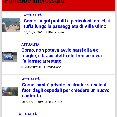
Potrebbe interessarti:
ATTUALITÀ
Como, bagni proibiti e pericolosi: ora ci si
tuffa lungo la passeggiata di Villa Olmo
06/08/2026
13:11
Redazione
ATTUALITÀ
Como, non poteva avvicinarsi alla ex
moglie, il braccialetto elettronico invia
l’allarme: arrestato
06/08/2026
10:33
Redazione
ATTUALITÀ
Como, sanità private in strada: striscioni
fuori dagli ospedali per chiedere un nuovo
contratto
06/08/2026
09:08
Redazione
ATTUALITÀ