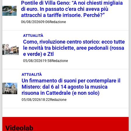
Pontile di Villa Geno: “A noi chiesti migliaia
di euro. In passato c’era chi aveva più
attracchi a tariffe irrisorie. Perché?”
06/08/2026
09:06
Redazione
ATTUALITÀ
Como, rivoluzione centro storico: ecco tutte
le novità tra biciclette, aree pedonali (rossa
e verde) e Ztl
05/08/2026
19:58
Redazione
ATTUALITÀ
Un firmamento di suoni per contemplare il
Mistero: dal 6 al 14 agosto la musica
risuona in Cattedrale (e non solo)
05/08/2026
18:22
Redazione
Videolab