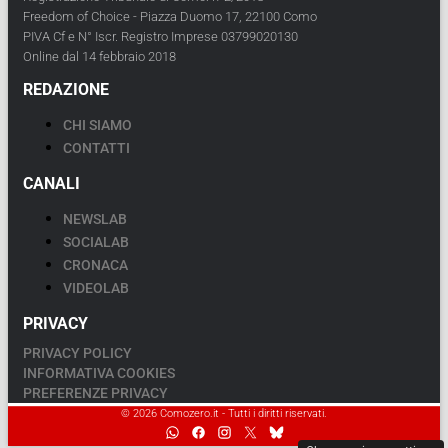
Freedom of Choice - Piazza Duomo 17, 22100 Como
PIVA Cf e N° Iscr. Registro Imprese 03799020130
Online dal 14 febbraio 2018
REDAZIONE
CHI SIAMO
CONTATTI
CANALI
NEWSLAB
SOCIALAB
CRONACA
VIDEOLAB
PRIVACY
PRIVACY POLICY
INFORMATIVA COOKIES
PREFERENZE PRIVACY
© 2026 Comozero.it - Tutti i diritti riservati.