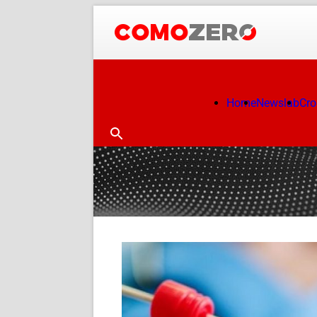
Home
Newslab
Cr