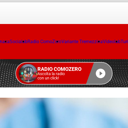
onaca
Socialab
Radio ComoZero
Variante Tremezzina
Videolab
Tur
RADIO COMOZERO
Ascolta la radio
con un click!