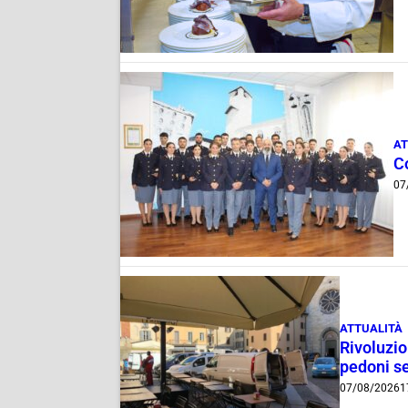
AT
C
07
ATTUALITÀ
Rivoluzio
pedoni se
07/08/2026
1