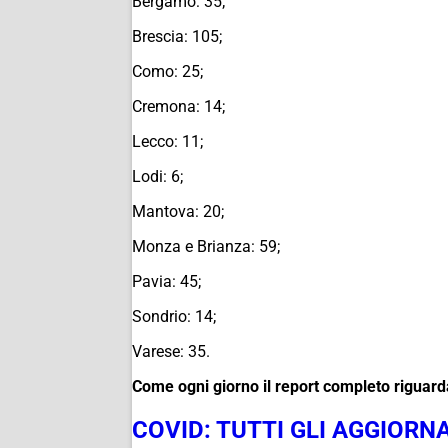
Bergamo: 35;
Brescia: 105;
Como: 25;
Cremona: 14;
Lecco: 11;
Lodi: 6;
Mantova: 20;
Monza e Brianza: 59;
Pavia: 45;
Sondrio: 14;
Varese: 35.
Come ogni giorno il report completo riguarda
COVID: TUTTI GLI AGGIORN