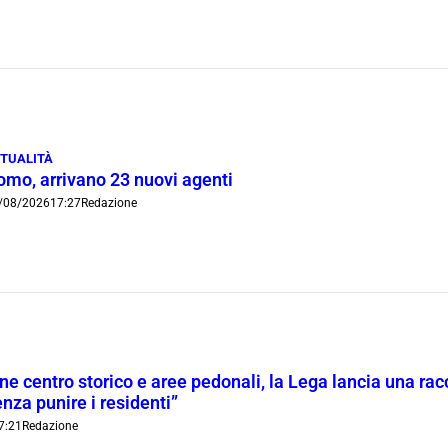
TUALITÀ
omo, arrivano 23 nuovi agenti
/08/2026
17:27
Redazione
ne centro storico e aree pedonali, la Lega lancia una racc
nza punire i residenti”
7:21
Redazione