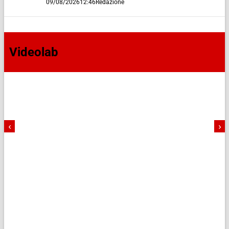
09/08/2026
12:46
Redazione
Videolab
‹
›