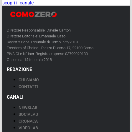
scopri il canale
Direttore Responsabile: Davide Cantoni
Direttore Editoriale: Emanuele Caso
Registrazione Tribunale di Como: n°2/2018
Freedom of Choice - Piazza Duomo 17, 22100 Como
PIVA Cf e N° Iscr. Registro Imprese 03799020130
Online dal 14 febbraio 2018
REDAZIONE
CHI SIAMO
CONTATTI
CANALI
NEWSLAB
SOCIALAB
CRONACA
VIDEOLAB