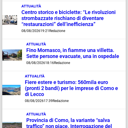
ATTUALITÀ
Centro storico e biciclette: “Le rivoluzioni
strombazzate rischiano di diventare
“restaurazioni” dell’inefficienza”
08/08/2026
19:21
Redazione
ATTUALITÀ
Fino Mornasco, in fiamme una villetta.
Sette persone evacuate, una in ospedale
08/08/2026
18:16
Redazione
ATTUALITÀ
Fiere estere e turismo: 560mila euro
(pronti 2 bandi) per le imprese di Como e
di Lecco
08/08/2026
17:39
Redazione
ATTUALITÀ
Provincia di Como, la variante “salva
traffico” non piace. Interrogazione del