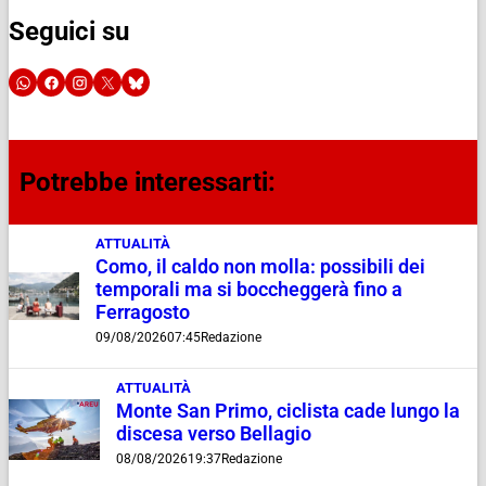
Seguici su
Potrebbe interessarti:
ATTUALITÀ
Como, il caldo non molla: possibili dei
temporali ma si boccheggerà fino a
Ferragosto
09/08/2026
07:45
Redazione
ATTUALITÀ
Monte San Primo, ciclista cade lungo la
discesa verso Bellagio
08/08/2026
19:37
Redazione