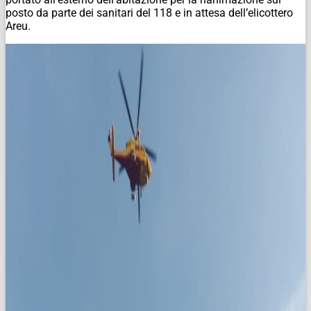
posto da parte dei sanitari del 118 e in attesa dell’elicottero
Areu.