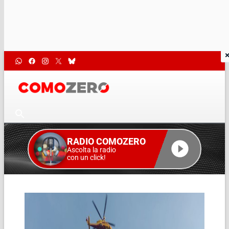
RADIO COMOZERO
Ascolta la radio
con un click!