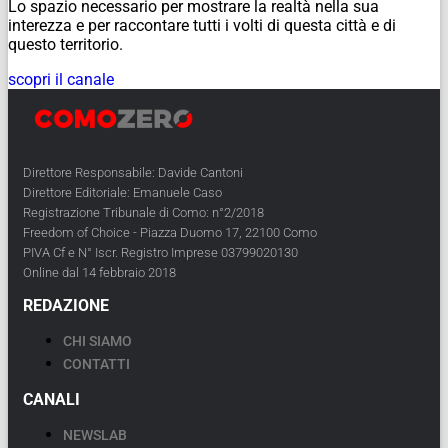
Lo spazio necessario per mostrare la realtà nella sua
interezza e per raccontare tutti i volti di questa città e di
questo territorio.
scopri il canale
Direttore Responsabile: Davide Cantoni
Direttore Editoriale: Emanuele Caso
Registrazione Tribunale di Como: n°2/2018
Freedom of Choice - Piazza Duomo 17, 22100 Como
PIVA Cf e N° Iscr. Registro Imprese 03799020130
Online dal 14 febbraio 2018
REDAZIONE
CHI SIAMO
CONTATTI
CANALI
NEWSLAB