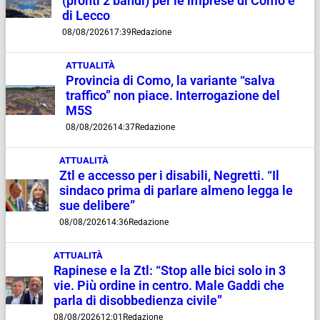
(pronti 2 bandi) per le imprese di Como e
di Lecco
08/08/2026
17:39
Redazione
ATTUALITÀ
Provincia di Como, la variante “salva
traffico” non piace. Interrogazione del
M5S
08/08/2026
14:37
Redazione
ATTUALITÀ
Ztl e accesso per i disabili, Negretti. “Il
sindaco prima di parlare almeno legga le
sue delibere”
08/08/2026
14:36
Redazione
ATTUALITÀ
Rapinese e la Ztl: “Stop alle bici solo in 3
vie. Più ordine in centro. Male Gaddi che
parla di disobbedienza civile”
08/08/2026
12:01
Redazione