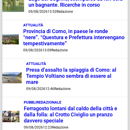
un bagnante. Ricerche in corso
09/08/2026
13:52
Redazione
ATTUALITÀ
Provincia di Como, in paese le ronde
“nere”. “Questura e Prefettura intervengano
tempestivamente”
09/08/2026
13:09
Redazione
ATTUALITÀ
Presa d’assalto la spiaggia di Como: al
Tempio Voltiano sembra di essere al
mare
09/08/2026
12:46
Redazione
PUBBLIREDAZIONALE
Ferragosto lontani dal caldo della città e
dalla folla: al Crotto Civiglio un pranzo
davvero speciale
09/08/2026
12:23
Redazione