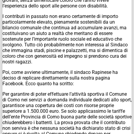
giovani; senza dimenticare coloro che fanno vivere
l’esperienza dello sport alle persone con disabilità.
I contributi in passato non erano certamente di importo
particolarmente elevato, pienamente sostenibili da un
bilancio comunale che continua ad accumulare avanzi, ma
costituivano un aiuto a realtà che meritano di essere
sostenute per l’importante ruolo sociale ed educativo che
svolgono. Tutto ciò probabilmente non interessa al Sindaco
che immagina stadi, piscine e palazzetti, ma si dimentica di
coloro che con generosità ed impegno si prendono cura dei
nostri ragazzi.
Poi, come avviene ultimamente, il sindaco Rapinese ha
deciso di replicare direttamente sulla nostra pagina
Facebook. Ecco quanto ha scritto:
Per garantire di poter effettuare l’attività sportiva il Comune
di Como nei servizi a domanda individuale dedicati allo sport,
garantisce una copertura dei costi con risorse proprie
superiore a 1.500.000 euro.
Se solo applicassimo le tariffe
dell’ente Provincia di Como buona parte delle società sportive
chiuderebbero i battenti.
La prova provata che il contributo
non serviva è che nessuna società ha dichiarato stato di crisi
oppure si è rivolta al Comune chiedendo denaro per