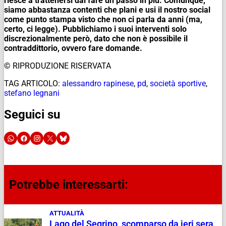
riesce a trattenersi dal fare un passo in più. Comunque,
siamo abbastanza contenti che plani e usi il nostro social
come punto stampa visto che non ci parla da anni (ma,
certo, ci legge). Pubblichiamo i suoi interventi solo
discrezionalmente però, dato che non è possibile il
contraddittorio, ovvero fare domande.
© RIPRODUZIONE RISERVATA
TAG ARTICOLO:
alessandro rapinese
,
pd
,
società sportive
,
stefano legnani
Seguici su
Potrebbe interessarti:
ATTUALITÀ
Lago del Segrino, scomparso da ieri sera