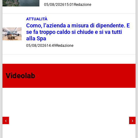
05/08/2026
15:01
Redazione
ATTUALITÀ
Como, l’azienda a misura di dipendente. E
se fa troppo caldo si chiude e si va tutti
alla Spa
05/08/2026
14:49
Redazione
Videolab
‹
›