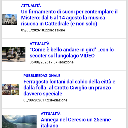
ATTUALITÀ
Un firmamento di suoni per contemplare il
Mistero: dal 6 al 14 agosto la musica
risuona in Cattedrale (e non solo)
05/08/2026
18:22
Redazione
ATTUALITÀ
“Come è bello andare in giro”…con lo
scooter sul lungolago VIDEO
05/08/2026
17:57
Redazione
PUBBLIREDAZIONALE
Ferragosto lontani dal caldo della città e
dalla folla: al Crotto Civiglio un pranzo
davvero speciale
05/08/2026
17:23
Redazione
ATTUALITÀ
Annega nel Ceresio un 25enne
italiano