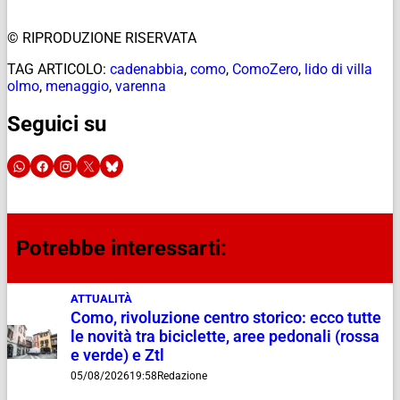
© RIPRODUZIONE RISERVATA
TAG ARTICOLO:
cadenabbia
,
como
,
ComoZero
,
lido di villa
olmo
,
menaggio
,
varenna
Seguici su
Potrebbe interessarti:
ATTUALITÀ
Como, rivoluzione centro storico: ecco tutte
le novità tra biciclette, aree pedonali (rossa
e verde) e Ztl
05/08/2026
19:58
Redazione